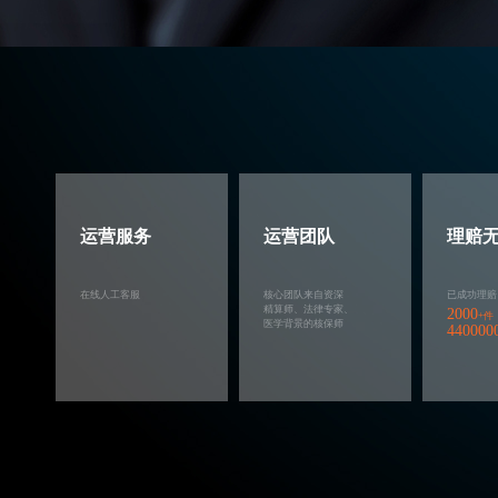
运营服务
运营团队
理赔
在线人工客服
核心团队来自资深
已成功理赔
精算师、法律专家、
2000
+件
医学背景的核保师
440000