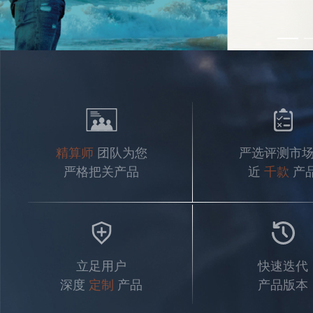
精算师
团队为您
严选评测市
严格把关产品
近
千款
产
立足用户
快速迭代
深度
定制
产品
产品版本